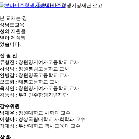
콘
텐
본 교재는 경
츠
상남도교육
로
청의 지원을
건
받아 제작되
너
었습니다.
뛰
기
집 필 진
류형진 : 창원명지여자고등학교 교사
하상억 : 창원봉림고등학교 교사
안병갑 : 창원명곡고등학교 교사
오도화 : 태봉고등학교 교사
옥서연 : 창원명지여자고등학교 교사
김동석 : 부마민주항쟁기념재단
감수위원
남재우 : 창원대학교 사학과 교수
이향아 : 경상국립대학교 사회학과 교수
정대성 : 부산대학교 역사교육과 교수
삽 화