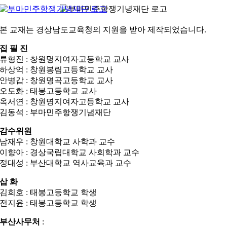
콘
텐
본 교재는 경상남도교육청의 지원을 받아 제작되었습니다.
츠
로
집 필 진
건
류형진 : 창원명지여자고등학교 교사
너
하상억 : 창원봉림고등학교 교사
뛰
안병갑 : 창원명곡고등학교 교사
기
오도화 : 태봉고등학교 교사
옥서연 : 창원명지여자고등학교 교사
김동석 : 부마민주항쟁기념재단
감수위원
남재우 : 창원대학교 사학과 교수
이향아 : 경상국립대학교 사회학과 교수
정대성 : 부산대학교 역사교육과 교수
삽 화
김희호 : 태봉고등학교 학생
전지윤 : 태봉고등학교 학생
부산사무처
: