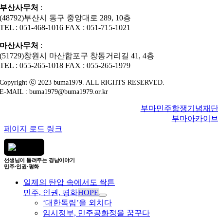
부산사무처
:
(48792)부산시 동구 중앙대로 289, 10층
TEL : 051-468-1016 FAX : 051-715-1021
마산사무처
:
(51729)창원시 마산합포구 창동거리길 41, 4층
TEL : 055-265-1018 FAX : 055-265-1979
Copyright ⓒ 2023 buma1979. ALL RIGHTS RESERVED.
E-MAIL : buma1979@buma1979.or.kr
부마민주항쟁기념재
부마아카이
페이지 로드 링크
선생님이 들려주는 경남이야기
민주·인권·평화
일제의 탄압 속에서도 싹튼
민주, 인권, 평화
HOPE
‘대한독립’을 외치다
임시정부, 민주공화정을 꿈꾸다