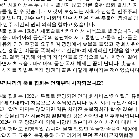
주의 사회에서는 누구나 차별받지 않고 언론·출판·집회·결사의 자
유를 행할 수 있습니다. 이것이 보장되는 사회가 진정한 민주주의
사회입니다. 민주 주의 사회의 민주 시민은 작은 촛불에 염원을 담
아 민주 시민의 권리 의식을 행하고 있습니다.
촛불 집회는 1988년 체코슬로바키아에서 처음으로 열렸습니다. 
코슬로바키아의 공산주의 정권하에서 고통받던 가톨릭 신자들은
자유와 인권 존중을 요구하며 광장에서 촛불을 들었고, 평화시위
맞선 경찰은 이들을 폭력적으로 진압하여 세계적인 반향을 일으
어요. 결국 다음해 학생과 지식인들을 중심으로 벨벳 혁명이 일어
나면서 체코슬로바키아의 공산 독재 체제는 끝이 납니다. 촛불의
메시지를 짓밟은 독재 정권의 끝은 이렇게 무너지는 것이었습니다
우리나라의 촛불 집회는 언제부터 시작되었나요?
촛불 집회는 1992년 무료로 운영되던 인터넷 서비스‘하이텔의 유
화’에 반대하며 처음으로 시작되었습니다. 당시 시위 규모가 작아
크게 알려 지지는 않았지만 처음 치러진 촛불집회라 할 수 있습니
다. 촛불집회가 지금처럼 활발해진 것은 2000년대 이후부터입니다
2002년 미군 장갑차에 의해 사망한 효순이·미선이 사건에 대한 추
모의 형태로 진행되었 습니다. 묻힐 뻔했던 억울한 죽음이 세상에
알려지고 그동안 불평등하 다고 여겨져 왔던 주한미군지위협정