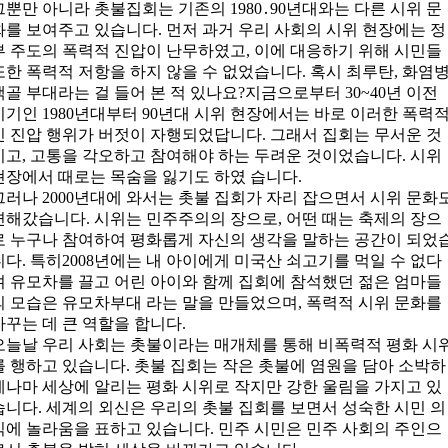
그뿐만 아니라 촛불집회는 기존의 1980․90년대와는 다른 시위 문
화를 보여주고 있습니다. 먼저 과거 우리 사회의 시위 현장에는 정
부 주도의 폭력적 진압이 난무하였고, 이에 대응하기 위해 시민들
또한 폭력적 저항을 하지 않을 수 없었습니다. 혹시 최루탄, 화염병
백골 부대라는 걸 들어 본 적 있나요?지금으로부터 30~40년 이전
시기인 1980년대부터 90년대 시위 현장에서는 바로 이러한 폭력
인 진압 행위가 버젓이 자행되었답니다. 그래서 집회는 무서운 것
이고, 고통을 각오하고 참여해야 하는 두려운 것이었습니다. 시위
현장에서 때로는 목숨을 잃기도 하였 습니다.
그러나 2000년대에 와서는 촛불 집회가 자리 잡으면서 시위 문화
변해갔습니다. 시위는 민주주의의 장으로, 어떤 때는 축제의 장으
로 누구나 참여하여 평화롭게 자신의 생각을 말하는 공간이 되었
니다. 특히2008년에는 내 아이에게 미국산 쇠고기를 먹일 수 없다
며 유모차를 끌고 어린 아이와 함께 집회에 참석했던 젊은 엄마들
의 모습은 유모차부대 라는 말을 만들었으며, 폭력적 시위 문화를
바꾸는 데 큰 역할을 합니다.
오늘날 우리 사회는 촛불이라는 매개체를 통해 비폭력적 평화 시
를 행하고 있습니다. 촛불 집회는 작은 촛불에 염원을 담아 소박하
게나마 세상에 알리는 평화 시위로 작지만 강한 울림을 가지고 있
습니다. 세계의 외신은 우리의 촛불 집회를 보면서 성숙한 시민 의
식에 놀라움을 표하고 있습니다. 민주 시민은 민주 사회의 주인으