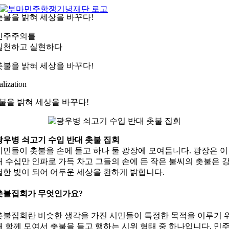
콘
촛불을 밝혀 세상을 바꾸다!
텐
츠
민주주의를
로
실천하고 실현하다
건
너
촛불을 밝혀 세상을 바꾸다!
뛰
기
alization
불을 밝혀 세상을 바꾸다!
광우병 쇠고기 수입 반대 촛불 집회
시민들이 촛불을 손에 들고 하나 둘 광장에 모여듭니다. 광장은 이
내 수십만 인파로 가득 차고 그들의 손에 든 작은 불씨의 촛불은 
렬한 빛이 되어 어두운 세상을 환하게 밝힙니다.
촛불집회가 무엇인가요?
촛불집회란 비슷한 생각을 가진 시민들이 특정한 목적을 이루기 
해 함께 모여서 촛불을 들고 행하는 시위 형태 중 하나입니다. 민