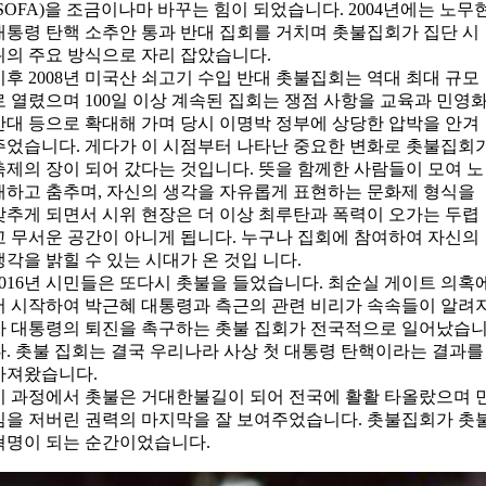
(SOFA)을 조금이나마 바꾸는 힘이 되었습니다. 2004년에는 노무
대통령 탄핵 소추안 통과 반대 집회를 거치며 촛불집회가 집단 시
위의 주요 방식으로 자리 잡았습니다.
이후 2008년 미국산 쇠고기 수입 반대 촛불집회는 역대 최대 규모
로 열렸으며 100일 이상 계속된 집회는 쟁점 사항을 교육과 민영
반대 등으로 확대해 가며 당시 이명박 정부에 상당한 압박을 안겨
주었습니다. 게다가 이 시점부터 나타난 중요한 변화로 촛불집회
축제의 장이 되어 갔다는 것입니다. 뜻을 함께한 사람들이 모여 노
래하고 춤추며, 자신의 생각을 자유롭게 표현하는 문화제 형식을
갖추게 되면서 시위 현장은 더 이상 최루탄과 폭력이 오가는 두렵
고 무서운 공간이 아니게 됩니다. 누구나 집회에 참여하여 자신의
생각을 밝힐 수 있는 시대가 온 것입 니다.
2016년 시민들은 또다시 촛불을 들었습니다. 최순실 게이트 의혹
서 시작하여 박근혜 대통령과 측근의 관련 비리가 속속들이 알려
자 대통령의 퇴진을 촉구하는 촛불 집회가 전국적으로 일어났습
다. 촛불 집회는 결국 우리나라 사상 첫 대통령 탄핵이라는 결과를
가져왔습니다.
이 과정에서 촛불은 거대한불길이 되어 전국에 활활 타올랐으며 
심을 저버린 권력의 마지막을 잘 보여주었습니다. 촛불집회가 촛
혁명이 되는 순간이었습니다.