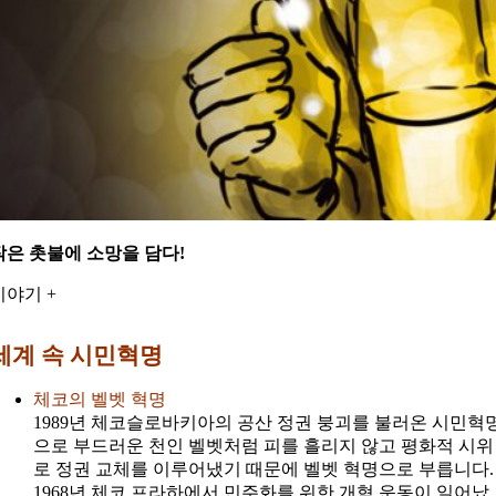
작은 촛불에 소망을 담다!
이야기 +
세계 속 시민혁명
체코의 벨벳 혁명
1989년 체코슬로바키아의 공산 정권 붕괴를 불러온 시민혁
으로 부드러운 천인 벨벳처럼 피를 흘리지 않고 평화적 시위
로 정권 교체를 이루어냈기 때문에 벨벳 혁명으로 부릅니다.
1968년 체코 프라하에서 민주화를 위한 개혁 운동이 일어났