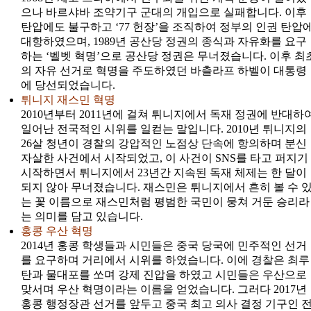
으나 바르샤바 조약기구 군대의 개입으로 실패합니다. 이후
탄압에도 불구하고 ‘77 헌장’을 조직하여 정부의 인권 탄압
대항하였으며, 1989년 공산당 정권의 종식과 자유화를 요구
하는 ‘벨벳 혁명’으로 공산당 정권은 무너졌습니다. 이후 최
의 자유 선거로 혁명을 주도하였던 바츨라프 하벨이 대통령
에 당선되었습니다.
튀니지 재스민 혁명
2010년부터 2011년에 걸쳐 튀니지에서 독재 정권에 반대하
일어난 전국적인 시위를 일컫는 말입니다. 2010년 튀니지의
26살 청년이 경찰의 강압적인 노점상 단속에 항의하며 분신
자살한 사건에서 시작되었고, 이 사건이 SNS를 타고 퍼지기
시작하면서 튀니지에서 23년간 지속된 독재 체제는 한 달이
되지 않아 무너졌습니다. 재스민은 튀니지에서 흔히 볼 수 
는 꽃 이름으로 재스민처럼 평범한 국민이 뭉쳐 거둔 승리라
는 의미를 담고 있습니다.
홍콩 우산 혁명
2014년 홍콩 학생들과 시민들은 중국 당국에 민주적인 선거
를 요구하며 거리에서 시위를 하였습니다. 이에 경찰은 최루
탄과 물대포를 쏘며 강제 진압을 하였고 시민들은 우산으로
맞서며 우산 혁명이라는 이름을 얻었습니다. 그러다 2017년
홍콩 행정장관 선거를 앞두고 중국 최고 의사 결정 기구인 