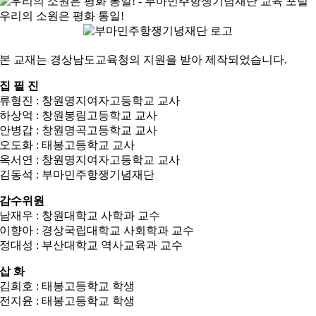
우리의 소원은 평화 통일!
본 교재는 경상남도교육청의 지원을 받아 제작되었습니다.
집 필 진
류형진 : 창원명지여자고등학교 교사
하상억 : 창원봉림고등학교 교사
안병갑 : 창원명곡고등학교 교사
오도화 : 태봉고등학교 교사
옥서연 : 창원명지여자고등학교 교사
김동석 : 부마민주항쟁기념재단
감수위원
남재우 : 창원대학교 사학과 교수
이향아 : 경상국립대학교 사회학과 교수
정대성 : 부산대학교 역사교육과 교수
삽 화
김희호 : 태봉고등학교 학생
전지윤 : 태봉고등학교 학생