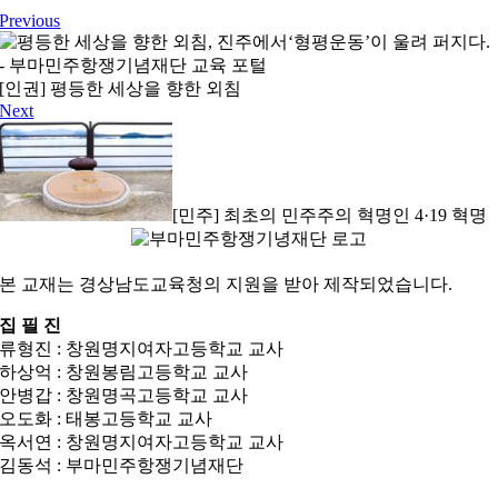
Previous
[인권] 평등한 세상을 향한 외침
Next
[민주] 최초의 민주주의 혁명인 4·19 혁명
본 교재는 경상남도교육청의 지원을 받아 제작되었습니다.
집 필 진
류형진 : 창원명지여자고등학교 교사
하상억 : 창원봉림고등학교 교사
안병갑 : 창원명곡고등학교 교사
오도화 : 태봉고등학교 교사
옥서연 : 창원명지여자고등학교 교사
김동석 : 부마민주항쟁기념재단