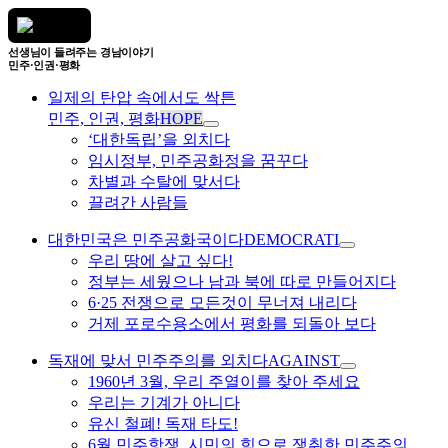
선생님이 들려주는 경남이야기
민주·인권·평화
일제의 탄압 속에서도 싹튼
민주, 인권, 평화
HOPE
‘대한독립’을 외치다
임시정부, 민주공화정을 꿈꾸다
차별과 수탈에 맞서다
끌려간 사람들
대한민국은 민주공화국이다
DEMOCRATI
우리 땅에 살고 싶다!
정부는 세웠으나 남과 북에 따로 만들어지다
6·25 전쟁으로 모든것이 무너져 내리다
거제 포로수용소에서 평화를 되돌아 보다
독재에 맞서 민주주의를 외치다
AGAINST
1960년 3월, 우리 주열이를 찾아 주세요
우리는 기계가 아니다
유신 철폐! 독재 타도!
6월 민주항쟁, 시민의 힘으로 쟁취한 민주주의