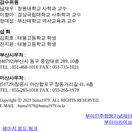
감수위원
남재우 : 창원대학교 사학과 교수
이향아 : 경상국립대학교 사회학과 교수
정대성 : 부산대학교 역사교육과 교수
삽 화
김희호 : 태봉고등학교 학생
전지윤 : 태봉고등학교 학생
부산사무처
:
(48792)부산시 동구 중앙대로 289, 10층
TEL : 051-468-1016 FAX : 051-715-1021
마산사무처
:
(51729)창원시 마산합포구 창동거리길 41, 4층
TEL : 055-265-1018 FAX : 055-265-1979
Copyright ⓒ 2023 buma1979. ALL RIGHTS RESERVED.
E-MAIL : buma1979@buma1979.or.kr
부마민주항쟁기념재
부마아카이
페이지 로드 링크