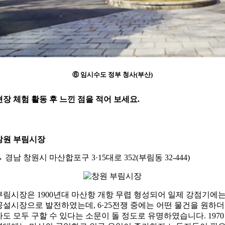
⑥ 임시수도 정부 청사(부산)
현장 체험 활동 후 느낀 점을 적어 보세요.
창원 부림시장
→
경남 창원시 마산합포구 3·15대로 352(부림동 32-444)
부림시장은 1900년대 마산항 개항 무렵 형성되어 일제 강점기에
공설시장으로 발전하였는데, 6·25전쟁 중에는 어떤 물건을 원하더
라도 모두 구할 수 있다는 소문이 돌 정도로 유명하였습니다. 1970