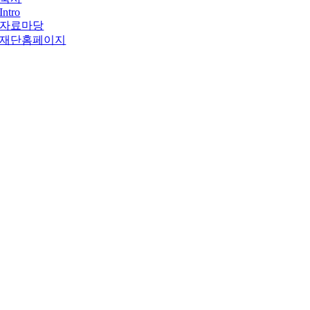
Intro
자료마당
재단홈페이지
Go
to
Top