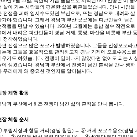
1950년 6월 25일, 북한의 기습 남침으로 시작된 6·25 전쟁은 이 땅
서 살아 가는 사람들의 평온한 삶을 뒤흔들었습니다. 당시 사람들
은 전쟁을 피해 임시수도였던 부산으로, 또는 경남으로 내려와 살
아가야 했습니다. 그래서 경남과 부산 곳곳에는 피난민들이 남긴
흔적들을 만날 수 있습니다. 1950년 12월에는 흥남 철수 작전으로
북에서 내려온 피란민들이 경남 거제, 통영, 마산을 비롯해 부산 
에 정착하였습니다.
한편 전쟁으로 많은 포로가 발생하였습니다. 그들을 전쟁포로라
하는데 그들을 효율적으로 관리하고자 경남 거제에 포로수용소를
세우기도 하였습니다. 전쟁이 일어나지 않았다면 없어도 되는 시
들이 생겼습니다. 경남과 부산에서 전쟁이 남긴 흔적을 만나 평화
가 우리에게 왜 중요한 것인지를 알아봅시다.
현장 체험 활동
경남과 부산에서 6·25 전쟁이 남긴 삶의 흔적을 만나 봅시다.
현장 체험 순서
① 부림시장과 창동 거리(경남 창원)
→
② 거제 포로수용소(경남 
제)
→
③ 아미동 비석 문화 마을(부산)
→
④ 40계단 테마 거리(부