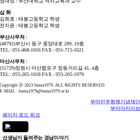
정대성 : 부산대학교 역사교육과 교수
삽 화
김희호 : 태봉고등학교 학생
전지윤 : 태봉고등학교 학생
부산사무처
:
(48792)부산시 동구 중앙대로 289, 10층
TEL : 051-468-1016 FAX : 051-715-1021
마산사무처
:
(51729)창원시 마산합포구 창동거리길 41, 4층
TEL : 055-265-1018 FAX : 055-265-1979
Copyright ⓒ 2023 buma1979. ALL RIGHTS RESERVED.
E-MAIL : buma1979@buma1979.or.kr
부마민주항쟁기념재
부마아카이
페이지 로드 링크
선생님이 들려주는 경남이야기