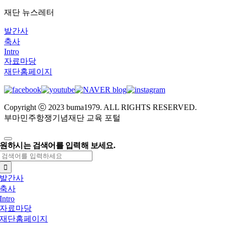
재단 뉴스레터
발간사
축사
Intro
자료마당
재단홈페이지
Copyright ⓒ 2023 buma1979. ALL RIGHTS RESERVED.
부마민주항쟁기념재단 교육 포털
원하시는 검색어를 입력해 보세요.
검
색:
발간사
축사
Intro
자료마당
재단홈페이지