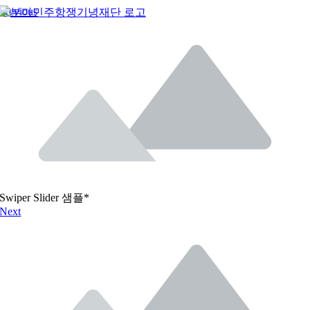
Previous
콘
텐
츠
로
건
너
뛰
기
Swiper Slider 샘플*
Next